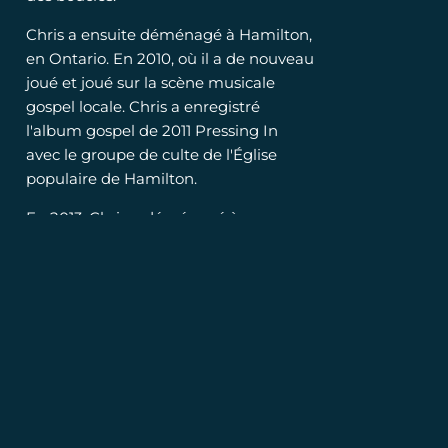
Chris a ensuite déménagé à Hamilton,
en Ontario. En 2010, où il a de nouveau
joué et joué sur la scène musicale
gospel locale. Chris a enregistré
l'album gospel de 2011 Pressing In
avec le groupe de culte de l'Église
populaire de Hamilton.
En 2013, Chris a déménagé à
Yellowknife, dans les Territoires du
Nord-Ouest. En 2017, Chris a rencontré
le chanteur et compositeur local
Nathan Knox au salon professionnel
annuel de Yellowknife. Chris a joué
avec Nathan en tant que membre des
Yard Dogs de 2017 à 2019. Ils se sont
produits dans des salles locales à
travers les Territoires du Nord-Ouest