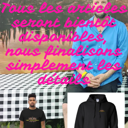
Tous les articles
seront bientôt
disponibles,
nous finalisons
simplement les
détails